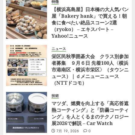
特徴
【横浜高島屋】日本橋の大人気パン
屋「Bakery bank」で買える！朝
食に食べたい絶品スコーン2選
（ryoko） – エキスパート –
Yahoo!ニュース
7月 29, 2026
0
ニュース
栄区民秋季囲碁大会 クラス別参加
者募集 ９月６日 先着100人〈横浜
市港南区・横浜市栄区〉（タウンニ
ュース）｜ｄメニューニュース
（NTTドコモ）
7月 23, 2026
0
技術
マツダ、燃費を向上する「高応答遮
熱コーティング」と「防曇コーティ
ング」を人とくるまのテクノロジー
展2026で解説 – Car Watch
7月 19, 2026
0