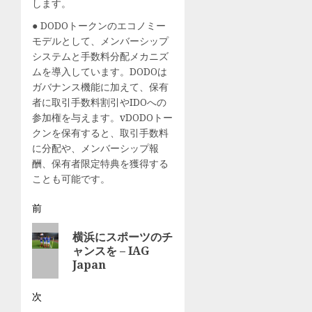
します。
0
キ
ス
● DODOトークンのエコノミー
パ
モデルとして、メンバーシップ
ー
システムと手数料分配メカニズ
ト
ムを導入しています。DODOは
–
ガバナンス機能に加えて、保有
Yahoo!
者に取引手数料割引やIDOへの
ニ
参加権を与えます。vDODOトー
ュ
クンを保有すると、取引手数料
ー
に分配や、メンバーシップ報
ス
酬、保有者限定特典を獲得する
ことも可能です。
7月
29,
投
前
2026
前
稿
横浜にスポーツのチ
0
の
ャンスを – IAG
ナ
投
Japan
稿:
ビ
次