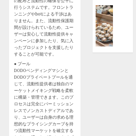
ス
の配布と流動性の確保を公平に
寄
ポ
行うシステムです。フロントラ
付
特徴
ー
ンニングやbotによる干渉はあ
京
【横
ツ
りません。また、流動性保護期
セ
浜
の
間が設けられているため、ユー
ラ
高
祭
ザーは安心して流動性提供キャ
（株）
島
典
ンペーンに参加したり、気に入
横
屋】
『YOK
ったプロジェクトを支援したり
浜
日
URBAN
することが可能です。
事
本
SPORT
業
橋
● プール
FESTI
所
の
DODOベンディングマシンと
’26』
|
大
DODOプライベートプールを通
2026
都
人
じて、流動性提供者は独自のマ
年
筑
気
ーケットメイキング戦略を柔軟
10
区
パ
に構築・管理できます。このプ
月
ン
ロセスは完全にパーミッション
17
8月
屋
レスでノンカストディアルであ
2,
日
「Bake
2026
り、ユーザーは自身の求める理
(土)・
bank」
想的なプライシングカーブを持
18
0
で
つ流動性マーケットを確立する
日
買