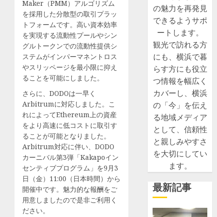
Maker（PMM）アルゴリズム
の魅力を再発見
を採用した分散型の取引プラッ
できるようサポ
トフォームです。高い資本効率
ートします。
を実現する流動性プールやシン
観光で訪れる方
グルトークンでの流動性提供シ
にも、横浜で暮
ステムがインパーマネントロス
やスリッページを最小限に抑え
らす方にも役立
ることを可能にしました。
つ情報を幅広く
カバーし、横浜
さらに、DODOは一早く
Arbitrumに対応しました。こ
の「今」を伝え
れによってEthereum上の資産
る地域メディア
をより高速に低コストに取引す
として、信頼性
ることが可能となりました。
と親しみやすさ
Arbitrum対応に伴い、DODO
を大切にしてい
カーニバル第3弾「Kakapoイン
ます。
センティブプログラム」を9月3
日（金）11:00（日本時間）から
最新記事
開催中です。魅力的な報酬をご
用意しましたので是非ご利用く
ださい。