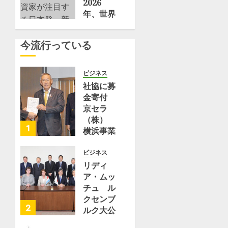
疑惑に巻
2026
き込まれ
年、世界
ている
の投資家
が注目す
今流行っている
6月 9,
る日本
2026
発・新世
0
代アクテ
ビジネス
ィビスト
社協に募
ファンド
金寄付
×AIトレ
京セラ
ーディン
（株）
グの潮流
1
横浜事業
所 | 都
1月 1,
筑区
ビジネス
2026
リディ
0
8月 2,
ア・ムッ
2026
チュ ル
0
クセンブ
2
ルク大公
国保健大