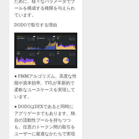
ために、様々なパラメータでプ
(日)
え
ールを構成する権限を与えられ
に
る！
ています。
横
朝
DODOで取引する理由
浜
食
赤
に
レ
食
ン
べ
ガ
た
倉
い
庫
絶
に
品
● PMMアルゴリズム、高度な性
て
ス
能や資本効率、TVLが革新的で
開
コ
柔軟なユースケースを実現して
催
ー
います。
決
ン
● DODOはDEXであると同時に
定
2
アグリゲータでもあります。独
選
自の流動性プールを持ちつつ
8月
（ryok
5,
も、任意のトークン間の取引を
–
2026
ユーザーに最適なかたちで実現
エ