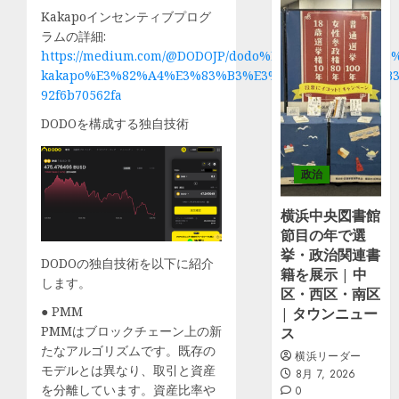
Kakapoインセンティブプログ
ラムの詳細:
https://medium.com/@DODOJP/dodo%E3%82%AB%E3
kakapo%E3%82%A4%E3%83%B3%E3%82%BB%E3%83%B
92f6b70562fa
DODOを構成する独自技術
政治
横浜中央図書館
節目の年で選
挙・政治関連書
DODOの独自技術を以下に紹介
籍を展示 | 中
します。
区・西区・南区
● PMM
| タウンニュー
PMMはブロックチェーン上の新
ス
たなアルゴリズムです。既存の
横浜リーダー
モデルとは異なり、取引と資産
8月 7, 2026
を分離しています。資産比率や
0