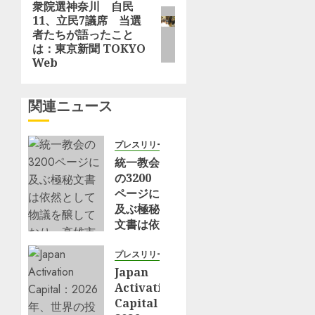
ゲ
衆院選神奈川 自民
次
11、立民7議席 当選
の
ー
者たちが語ったこと
投
は：東京新聞 TOKYO
稿:
シ
Web
ョ
関連ニュース
ン
プレスリリース
統一教会
の3200
ページに
及ぶ極秘
文書は依
然として
物議を醸
プレスリリース
してお
Japan
り、高雄
Activation
市政府も
Capital：