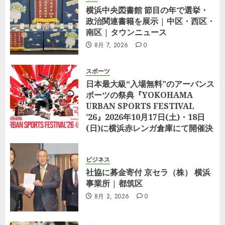
0
横浜中央図書館 節目の年で選挙・
5月 25,
政治関連書籍を展示 | 中区・西区・
2026
0
南区 | タウンニュース
8月 7, 2026
0
スポーツ
日本最大級“入場無料”のアーバンス
ポーツの祭典『YOKOHAMA
URBAN SPORTS FESTIVAL
’26』2026年10月17日(土)・18日
(日)に横浜赤レンガ倉庫にて開催決
定
8月 5, 2026
0
ビジネス
社協に募金寄付 京セラ（株） 横浜
事業所 | 都筑区
8月 2, 2026
0