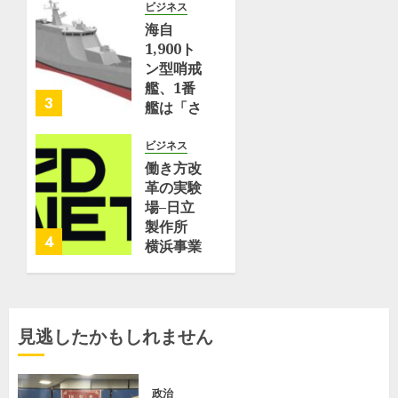
臣が横浜
ビジネス
事業所を
海自
訪問 |
1,900ト
理化学研
ン型哨戒
究所
艦、1番
3
艦は「さ
7月 10,
くら」、
2026
2番艦は
ビジネス
0
「たちば
働き方改
な」と命
革の実験
名
場–日立
JMU横
製作所
4
浜事業所
横浜事業
磯子工場
所が取り
で進水式
組む
| フネコ
「Optimized
–
Office」
見逃したかもしれません
Funeco
–
ZDNET
6月 17,
Japan
2026
政治