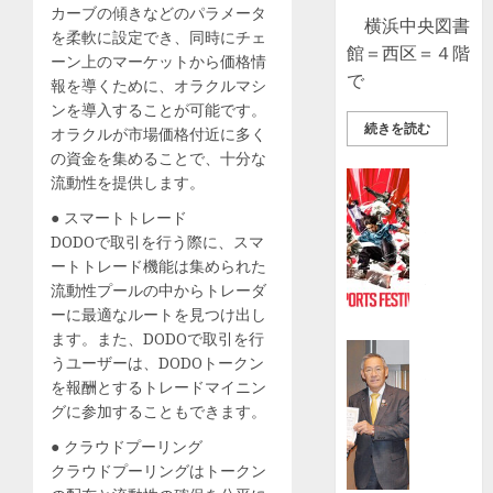
カーブの傾きなどのパラメータ
横浜中央図書
を柔軟に設定でき、同時にチェ
館＝西区＝４階
ーン上のマーケットから価格情
で
報を導くために、オラクルマシ
ンを導入することが可能です。
続きを読む
オラクルが市場価格付近に多く
の資金を集めることで、十分な
スポーツ
流動性を提供します。
日
● スマートトレード
本
DODOで取引を行う際に、スマ
最
ートトレード機能は集められた
大
流動性プールの中からトレーダ
級“入
ーに最適なルートを見つけ出し
場
ます。また、DODOで取引を行
無
ビジネス
うユーザーは、DODOトークン
料”の
社
を報酬とするトレードマイニン
ア
協
グに参加することもできます。
ー
に
バ
● クラウドプーリング
募
ン
クラウドプーリングはトークン
金