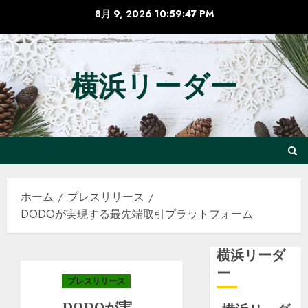
コ
8月 9, 2026
10:59:48 PM
ン
テ
ン
横浜リーダー
ツ
へ
ス
キ
ッ
プ
ホーム
プレスリリース
DODOが実現する最先端取引プラットフォーム
横浜リーダ
ー
プレスリリース
DODOが実