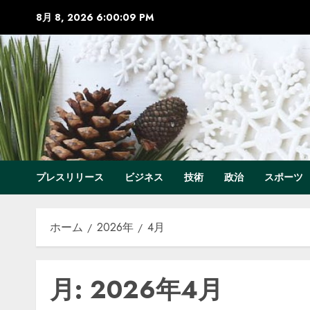
コ
8月 8, 2026
6:00:10 PM
ン
テ
ン
ツ
へ
ス
キ
ッ
プ
プレスリリース
ビジネス
技術
政治
スポーツ
ホーム
2026年
4月
月:
2026年4月