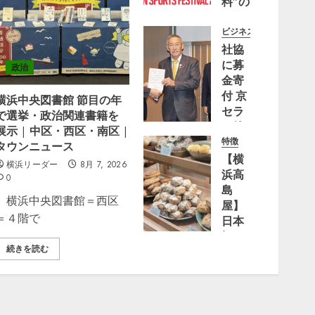
料”の
アー
バン
ビジネス
スポ
社協
ーツ
に募
政治
の祭
金寄
典
付 京
横浜中央図書館 節目の年
『YOKOHAMA
セラ
で選挙・政治関連書籍を
URBAN
（株）
展示 | 中区・西区・南区 |
SPORTS
横浜
特徴
タウンニュース
FESTIVAL
事業
【横
横浜リーダー
8月 7, 2026
’26』
所 |
浜高
0
2026
都筑
島
横浜中央図書館＝西区
年10
区
屋】
＝４階で
月17
日本
日
8月 2,
橋の
2026
(土)・
続きを読む
大人
0
18日
気パ
(日)
ン屋
に横
「Bakery
浜赤
bank」