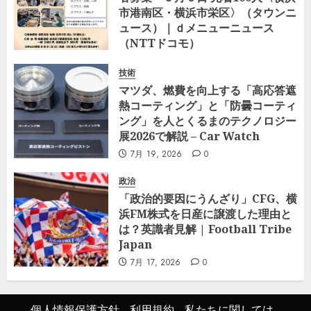
市港南区・横浜市栄区〉（タウンニ
ュース）｜ｄメニューニュース
（NTTドコモ）
7月 23, 2026
0
技術
マツダ、燃費を向上する「高応答遮
熱コーティング」と「防曇コーティ
ング」を人とくるまのテクノロジー
展2026で解説 – Car Watch
7月 19, 2026
0
政治
「政治的要因にうんざり」CFG、横
浜FM株式を日産に譲渡した理由と
は？英識者見解 | Football Tribe
Japan
7月 17, 2026
0
個人情報保護方針
利用規約
私たちに関しては