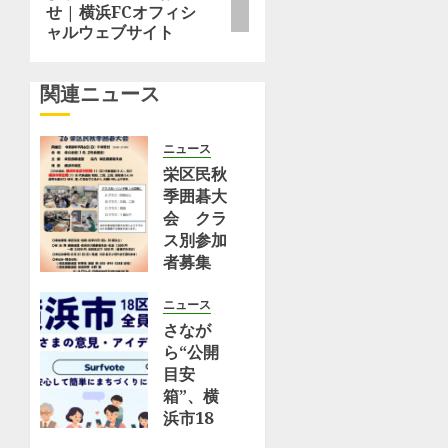
せ | 横浜FCオフィシ
買
稿:
ス
ョ
ャルウェブサイト
え
別
る！
ン
参
朝
加
関連ニュース
食
者
に
募
食
ニュース
集
べ
栄区民秋
９
た
季囲碁大
月
い
会 クラ
６
絶
ス別参加
日
品
者募集
先
ス
９月６日
着
コ
先着100
100
ニュース
ー
人〈横浜
人
さなが
ン
市港南
〈横
ら“公開
2
区・横浜
浜
目安
選
市栄区〉
市
箱”、横
（ryok
（タウン
港
浜市18
–
ニュー
南
区「デジ