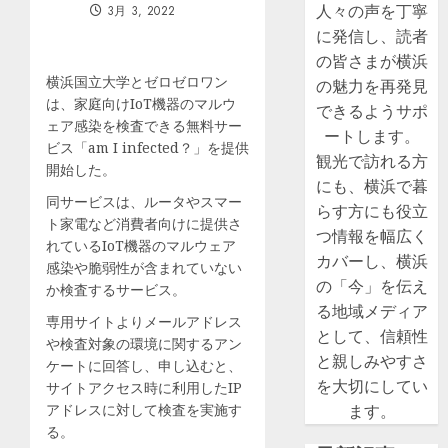
人々の声を丁寧
3月 3, 2022
に発信し、読者
の皆さまが横浜
横浜国立大学とゼロゼロワン
の魅力を再発見
は、家庭向けIoT機器のマルウ
できるようサポ
ェア感染を検査できる無料サー
ートします。
ビス「am I infected？」を提供
観光で訪れる方
開始した。
にも、横浜で暮
同サービスは、ルータやスマー
らす方にも役立
ト家電など消費者向けに提供さ
つ情報を幅広く
れているIoT機器のマルウェア
カバーし、横浜
感染や脆弱性が含まれていない
の「今」を伝え
か検査するサービス。
る地域メディア
専用サイトよりメールアドレス
として、信頼性
や検査対象の環境に関するアン
と親しみやすさ
ケートに回答し、申し込むと、
を大切にしてい
サイトアクセス時に利用したIP
アドレスに対して検査を実施す
ます。
る。