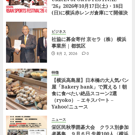
0
’26』2026年10月17日(土)・18日
(日)に横浜赤レンガ倉庫にて開催決
定
8月 5, 2026
0
ビジネス
社協に募金寄付 京セラ（株） 横浜
事業所 | 都筑区
8月 2, 2026
0
特徴
【横浜高島屋】日本橋の大人気パン
屋「Bakery bank」で買える！朝
食に食べたい絶品スコーン2選
（ryoko） – エキスパート –
Yahoo!ニュース
7月 29, 2026
0
ニュース
栄区民秋季囲碁大会 クラス別参加
者募集 ９月６日 先着100人〈横浜