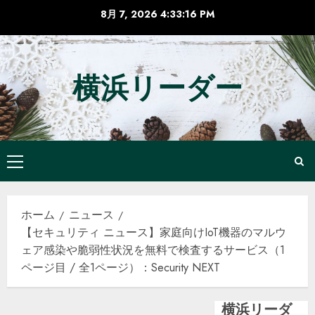
コ
8月 7, 2026
4:33:17 PM
ン
テ
ン
横浜リーダー
ツ
へ
ス
キ
ッ
メ
プ
イ
ン
ホーム
ニュース
メ
【セキュリティ ニュース】家庭向けIoT機器のマルウ
ニ
ェア感染や脆弱性状況を無料で検査するサービス（1
ュ
ページ目 / 全1ページ）：Security NEXT
ー
横浜リーダ