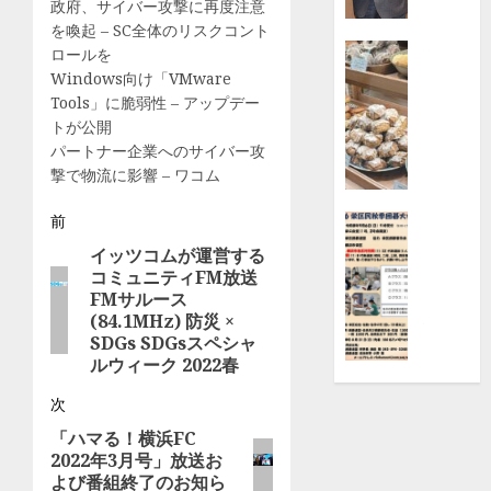
金
政府、サイバー攻撃に再度注意
寄
を喚起 – SC全体のリスクコント
付
特徴
ロールを
京
【横
Windows向け「VMware
セ
浜
Tools」に脆弱性 – アップデー
ラ
高
トが公開
（株）
島
パートナー企業へのサイバー攻
横
屋】
撃で物流に影響 – ワコム
浜
日
投
事
本
前
ニュース
業
橋
栄
イッツコムが運営する
前
稿
所
の
区
コミュニティFM放送
の
|
大
民
FMサルース
ナ
投
都
人
秋
(84.1MHz) 防災 ×
稿:
筑
気
SDGs SDGsスペシャ
季
ビ
区
ルウィーク 2022春
パ
囲
ゲ
ン
碁
次
8月
屋
大
2,
ー
「ハマる！横浜FC
「Bake
次
会
2026
2022年3月号」放送お
bank」
の
ク
シ
よび番組終了のお知ら
0
で
投
ラ