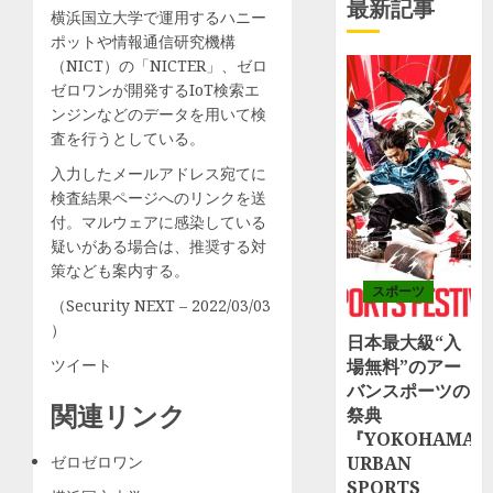
最新記事
横浜国立大学で運用するハニー
ポットや情報通信研究機構
（NICT）の「NICTER」、ゼロ
ゼロワンが開発するIoT検索エ
ンジンなどのデータを用いて検
査を行うとしている。
入力したメールアドレス宛てに
検査結果ページへのリンクを送
付。マルウェアに感染している
疑いがある場合は、推奨する対
策なども案内する。
スポーツ
（Security NEXT – 2022/03/03
）
日本最大級“入
ツイート
場無料”のアー
バンスポーツの
関連リンク
祭典
『YOKOHAMA
ゼロゼロワン
URBAN
SPORTS