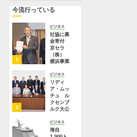
エ
ス）｜ｄ
区・
タル意見
今流行っている
キ
メニュー
横
募集」で
ス
ニュース
浜
街は変わ
パ
（NTT
市
るか |
ビジネス
ー
ドコモ）
栄
横浜日吉
社協に募
ト
区〉
新聞
金寄付
–
（タ
7月 23,
京セラ
2026
Yahoo!
ウ
6月 29,
（株）
0
2026
ニ
ン
1
横浜事業
0
ュ
ニ
所 | 都
ー
ュ
筑区
ビジネス
ス
ー
リディ
ス）
8月 2,
ア・ムッ
7月
｜
2026
チュ ル
29,
ｄ
0
2026
クセンブ
メ
2
ルク大公
0
ニ
国保健大
ュ
臣が横浜
ビジネス
ー
事業所を
海自
ニ
訪問 |
1,900ト