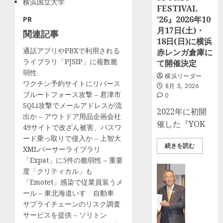
横浜国立大学
FESTIVAL
’26』2026年10
PR
月17日(土)・
関連記事
18日(日)に横浜
通話アプリやPBXで利用される
赤レンガ倉庫に
ライブラリ「PJSIP」に複数脆
て開催決定
弱性
横浜リーダー
ワクチン予約サイトにリバース
8月 5, 2026
ブルートフォース攻撃 – 君津市
0
SQLi攻撃でメールアドレスが流
2022年に初開
出か – アウトドア用品企画会社
催した『YOK
49サイトで改ざん被害、パスワ
ード乗っ取りで侵入か – 上智大
続きを読む
XMLパーサーライブラリ
「Expat」に5件の脆弱性 – 重要
ビジネス
度「クリティカル」も
社
「Emotet」感染で従業員装うメ
協
ール – 東北海道いすゞ自動車
に
サプライチェーンのリスク調査
募
サービスを提供 – ソリトン