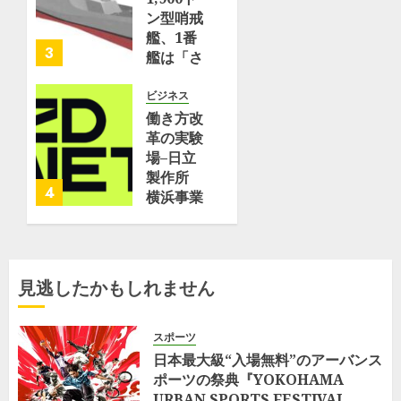
ュ
理化学研
ン型哨戒
ー
究所
艦、1番
ス
3
艦は「さ
（NTT
7月 10,
くら」、
ド
2026
2番艦は
ビジネス
コ
0
「たちば
働き方改
モ）
な」と命
革の実験
名
場–日立
7月
JMU横
23,
製作所
2026
4
浜事業所
横浜事業
磯子工場
所が取り
0
で進水式
組む
| フネコ
「Optimized
–
Office」
見逃したかもしれません
Funeco
–
ZDNET
6月 17,
Japan
スポーツ
2026
日本最大級“入場無料”のアーバンス
0
5月 25,
ポーツの祭典『YOKOHAMA
2026
URBAN SPORTS FESTIVAL