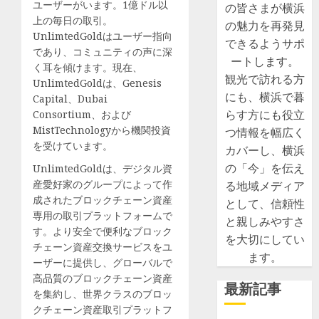
ユーザーがいます。1億ドル以
の皆さまが横浜
上の毎日の取引。
の魅力を再発見
UnlimtedGoldはユーザー指向
できるようサポ
であり、コミュニティの声に深
ートします。
く耳を傾けます。現在、
観光で訪れる方
UnlimtedGoldは、Genesis
にも、横浜で暮
Capital、Dubai
らす方にも役立
Consortium、および
MistTechnologyから機関投資
つ情報を幅広く
を受けています。
カバーし、横浜
の「今」を伝え
UnlimtedGoldは、デジタル資
産愛好家のグループによって作
る地域メディア
成されたブロックチェーン資産
として、信頼性
専用の取引プラットフォームで
と親しみやすさ
す。より安全で便利なブロック
を大切にしてい
チェーン資産交換サービスをユ
ます。
ーザーに提供し、グローバルで
高品質のブロックチェーン資産
最新記事
を集約し、世界クラスのブロッ
クチェーン資産取引プラットフ