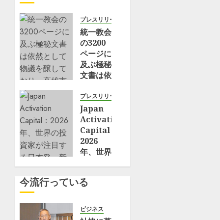
プレスリリース
統一教会
の3200
ページに
及ぶ極秘
文書は依
然として
物議を醸
プレスリリース
してお
Japan
り、高雄
Activation
市政府も
Capital：
疑惑に巻
2026
き込まれ
年、世界
ている
の投資家
が注目す
今流行っている
6月 9,
る日本
2026
発・新世
0
代アクテ
ビジネス
ィビスト