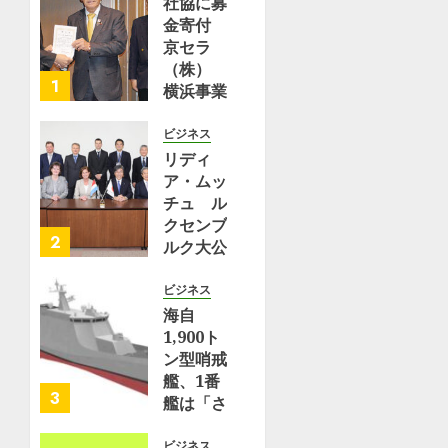
社協に募
ファンド
金寄付
×AIトレ
京セラ
ーディン
（株）
グの潮流
1
横浜事業
所 | 都
1月 1,
筑区
ビジネス
2026
リディ
0
8月 2,
ア・ムッ
2026
チュ ル
0
クセンブ
2
ルク大公
国保健大
臣が横浜
ビジネス
事業所を
海自
訪問 |
1,900ト
理化学研
ン型哨戒
究所
艦、1番
3
艦は「さ
7月 10,
くら」、
2026
2番艦は
ビジネス