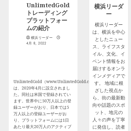
UnlimtedGold
横浜リーダ
トレーディング
ー
プラットフォー
横浜リーダー
ムの紹介
は、横浜を中心
横浜リーダー
としたニュー
4月 8, 2022
ス、ライフスタ
イル、文化、イ
ベント情報をお
届けするオンラ
インメディアで
UnlimtedGold（www.UnlimtedGold.com）
す。 地域に根
は、2020年4月に設立されまし
ざした視点か
た。同社は米国で登録されてい
ら、街の最新動
ます。世界中に50万人以上の登
向や話題のスポ
録ユーザーがおり、日本では5
ット、地元の
万人以上の登録ユーザーがお
人々の声を丁寧
り、プラットフォームには1日
あたり最大20万人のアクティブ
に発信し、読者