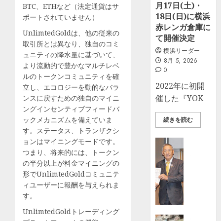
月17日(土)・
BTC、ETHなど（法定通貨はサ
18日(日)に横浜
ポートされていません）
赤レンガ倉庫に
UnlimtedGoldは、他の従来の
て開催決定
取引所とは異なり、独自のコミ
横浜リーダー
ュニティの降水量に基づいて、
8月 5, 2026
より流動的で豊かなマルチレベ
0
ルのトークンコミュニティを確
2022年に初開
立し、エコロジーを動的なバラ
催した『YOK
ンスに戻すための独自のマイニ
ングインセンティブフィードバ
ックメカニズムを備えていま
続きを読む
す。ステータス、トランザクシ
ョンはマイニングモードです。
ビジネス
つまり、将来的には、トークン
社
の半分以上が料金マイニングの
協
形でUnlimtedGoldコミュニテ
に
ィユーザーに報酬を与えられま
募
す。
金
寄
UnlimtedGoldトレーディング
付
特徴