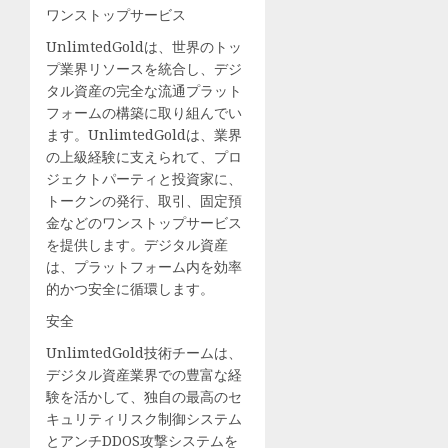
る！
参
ワンストップサービス
朝
加
UnlimtedGoldは、世界のトッ
食
者
プ業界リソースを統合し、デジ
に
募
タル資産の完全な流通プラット
食
集
フォームの構築に取り組んでい
べ
９
ます。UnlimtedGoldは、業界
た
月
の上級経験に支えられて、プロ
い
６
ジェクトパーティと投資家に、
絶
日
トークンの発行、取引、固定預
品
先
金などのワンストップサービス
ス
着
を提供します。デジタル資産
コ
100
は、プラットフォーム内を効率
ー
人
的かつ安全に循環します。
ン
〈横
2
安全
浜
選
市
UnlimtedGold技術チームは、
（ryok
港
デジタル資産業界での豊富な経
–
南
験を活かして、独自の最高のセ
エ
区・
キュリティリスク制御システム
キ
横
とアンチDDOS攻撃システムを