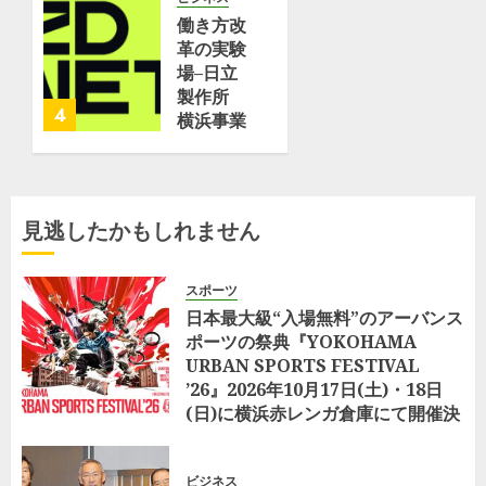
0
「たちば
働き方改
な」と命
革の実験
名
場–日立
JMU横
製作所
4
浜事業所
横浜事業
磯子工場
所が取り
で進水式
組む
| フネコ
「Optimized
–
Office」
見逃したかもしれません
Funeco
–
ZDNET
6月 17,
Japan
スポーツ
2026
日本最大級“入場無料”のアーバンス
0
5月 25,
ポーツの祭典『YOKOHAMA
2026
URBAN SPORTS FESTIVAL
0
’26』2026年10月17日(土)・18日
(日)に横浜赤レンガ倉庫にて開催決
定
8月 5, 2026
0
ビジネス