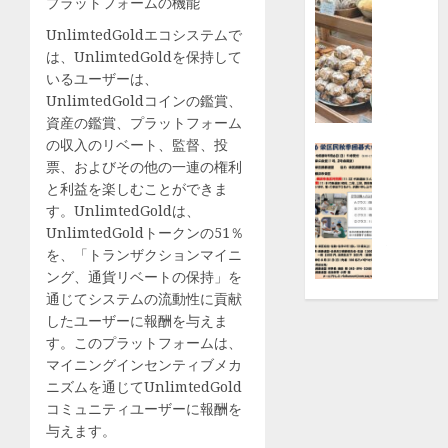
プラットフォームの機能
京
【横
UnlimtedGoldエコシステムで
セ
浜
は、UnlimtedGoldを保持して
ラ
高
いるユーザーは、
（株）
島
UnlimtedGoldコインの鑑賞、
横
屋】
資産の鑑賞、プラットフォーム
浜
日
の収入のリベート、監督、投
事
本
ニュース
票、およびその他の一連の権利
業
橋
栄
と利益を楽しむことができま
所
の
区
す。UnlimtedGoldは、
|
大
民
UnlimtedGoldトークンの51％
都
人
秋
を、「トランザクションマイニ
筑
気
季
ング、通貨リベートの保持」を
区
パ
囲
通じてシステムの流動性に貢献
ン
碁
したユーザーに報酬を与えま
8月
屋
大
2,
す。このプラットフォームは、
「Bake
会
2026
マイニングインセンティブメカ
bank」
ク
ニズムを通じてUnlimtedGold
0
で
ラ
コミュニティユーザーに報酬を
買
ス
与えます。
え
別