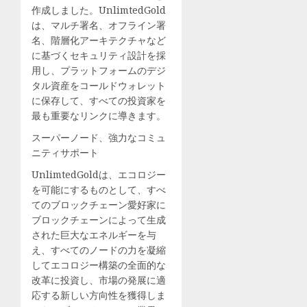
ス
浜
作成しました。UnlimtedGold
パ
市
は、マルチ署名、オフライン署
ー
栄
名、階層化アーキテクチャなど
ト
区〉
に基づくセキュリティ設計を採
–
（タ
用し、プラットフォームのデジ
Yahoo!
ウ
タル資産をコールドウォレット
ニ
ン
に保存して、すべての投資家を
ュ
ニ
最も重要なリンクに導きます。
ー
ュ
スーパーノード、強力なコミュ
ス
ー
ニティサポート
ス）
7月
｜
UnlimtedGoldは、エコロジー
29,
ｄ
2026
を可能にするものとして、すべ
メ
てのブロックチェーン愛好家に
0
ニ
ブロックチェーンによって生成
ュ
された巨大なエネルギーを与
ー
え、すべてのノードの力を凝縮
ニ
してエコロジー構築の全面的な
ュ
改革に投資し、市場の発展に適
ー
応する新しい方向性を獲得しま
ス