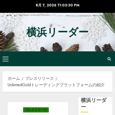
コ
8月 7, 2026
11:03:31 PM
ン
テ
ン
横浜リーダー
ツ
へ
ス
キ
ッ
メ
プ
イ
ン
ホーム
プレスリリース
メ
UnlimtedGoldトレーディングプラットフォームの紹介
ニ
ュ
ー
横浜リーダ
ー
プレスリリース