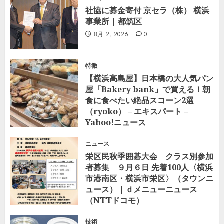
社協に募金寄付 京セラ（株） 横浜
事業所 | 都筑区
8月 2, 2026
0
特徴
【横浜高島屋】日本橋の大人気パン
屋「Bakery bank」で買える！朝
食に食べたい絶品スコーン2選
（ryoko） – エキスパート –
Yahoo!ニュース
7月 29, 2026
0
ニュース
栄区民秋季囲碁大会 クラス別参加
者募集 ９月６日 先着100人〈横浜
市港南区・横浜市栄区〉（タウンニ
ュース）｜ｄメニューニュース
（NTTドコモ）
7月 23, 2026
0
技術