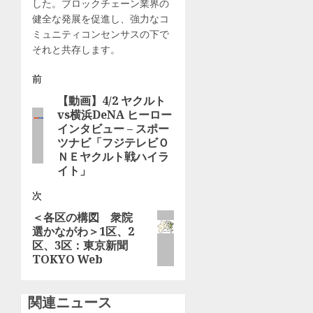
した。ブロックチェーン業界の
（NTT
健全な発展を促進し、強力なコ
ド
ミュニティコンセンサスの下で
コ
それと共存します。
モ）
投
前
7月
【動画】4/2 ヤクルト
前
23,
稿
2026
vs横浜DeNA ヒーロー
の
インタビュー – スポー
ナ
投
0
ツナビ「フジテレビＯ
稿:
ＮＥヤクルト戦ハイラ
ビ
イト」
ゲ
次
ー
＜各区の構図 衆院
次
選かながわ＞1区、2
の
シ
区、3区：東京新聞
投
TOKYO Web
稿:
ョ
ン
関連ニュース