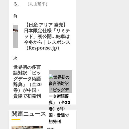
る。 （丸山耀平）
え
別
る！
参
投
前
朝
加
食
者
【日産 アリア 発売】
前
稿
に
募
日本限定仕様「リミテ
の
食
ッド」初公開…納車は
集
ナ
投
今冬から | レスポンス
べ
９
稿:
（Response.jp）
ビ
た
月
い
６
次
ゲ
絶
日
世界初の多言
次
品
先
ー
語対訳「ビッ
の
ス
着
グデータ術語
投
コ
100
シ
辞典」（全20
稿:
ー
人
巻）が中国・
ン
ョ
〈横
貴陽で初発刊
2
浜
ン
選
市
（ryok
港
関連ニュース
–
南
エ
区・