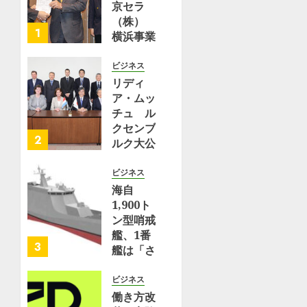
ー
京セラ
2026
Japan
ス
（株）
0
（NTT
1
横浜事業
7月 17,
ド
所 | 都
2026
コ
筑区
ビジネス
0
モ）
リディ
8月 2,
ア・ムッ
7月
2026
チュ ル
23,
0
2026
クセンブ
2
ルク大公
0
国保健大
臣が横浜
ビジネス
事業所を
海自
訪問 |
1,900ト
理化学研
ン型哨戒
究所
艦、1番
3
艦は「さ
7月 10,
くら」、
2026
2番艦は
ビジネス
0
「たちば
働き方改