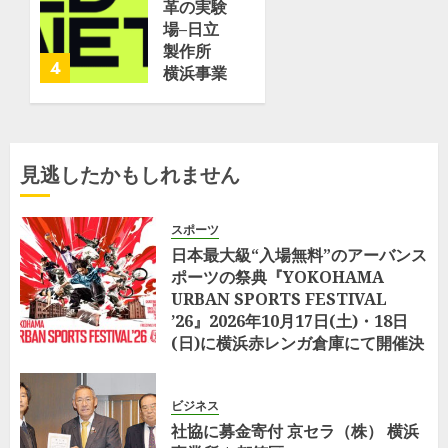
な」と命
革の実験
名
場–日立
JMU横
製作所
4
浜事業所
横浜事業
磯子工場
所が取り
で進水式
組む
| フネコ
「Optimized
–
Office」
見逃したかもしれません
Funeco
–
ZDNET
6月 17,
Japan
スポーツ
2026
日本最大級“入場無料”のアーバンス
0
5月 25,
ポーツの祭典『YOKOHAMA
2026
URBAN SPORTS FESTIVAL
0
’26』2026年10月17日(土)・18日
(日)に横浜赤レンガ倉庫にて開催決
定
8月 5, 2026
0
ビジネス
社協に募金寄付 京セラ（株） 横浜