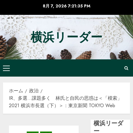
コ
8月 7, 2026
7:21:36 PM
ン
テ
ン
横浜リーダー
ツ
へ
ス
キ
ッ
メ
プ
イ
ン
ホーム
政治
メ
IR、多選…課題多く 林氏と自民の思惑は＜「模索」
ニ
2021 横浜市長選（下）＞：東京新聞 TOKYO Web
ュ
ー
横浜リーダ
ー