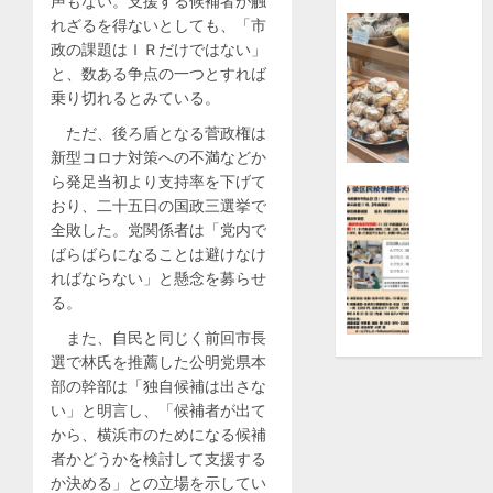
声もない。支援する候補者が触
付
特徴
れざるを得ないとしても、「市
京
【横
政の課題はＩＲだけではない」
セ
浜
と、数ある争点の一つとすれば
ラ
高
乗り切れるとみている。
（株）
島
ただ、後ろ盾となる菅政権は
横
屋】
新型コロナ対策への不満などか
浜
日
ら発足当初より支持率を下げて
事
本
ニュース
おり、二十五日の国政三選挙で
業
橋
栄
全敗した。党関係者は「党内で
所
の
区
ばらばらになることは避けなけ
|
大
民
ればならない」と懸念を募らせ
都
人
秋
る。
筑
気
季
区
また、自民と同じく前回市長
パ
囲
選で林氏を推薦した公明党県本
ン
碁
部の幹部は「独自候補は出さな
8月
屋
大
2,
い」と明言し、「候補者が出て
「Bake
会
2026
から、横浜市のためになる候補
bank」
ク
0
者かどうかを検討して支援する
で
ラ
か決める」との立場を示してい
買
ス