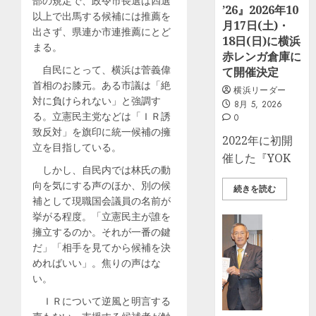
部の規定で、政令市長選は四選
’26』2026年10
以上で出馬する候補には推薦を
月17日(土)・
出さず、県連か市連推薦にとど
18日(日)に横浜
まる。
赤レンガ倉庫に
自民にとって、横浜は菅義偉
て開催決定
首相のお膝元。ある市議は「絶
横浜リーダー
対に負けられない」と強調す
8月 5, 2026
る。立憲民主党などは「ＩＲ誘
0
致反対」を旗印に統一候補の擁
2022年に初開
立を目指している。
催した『YOK
しかし、自民内では林氏の動
向を気にする声のほか、別の候
続きを読む
補として現職国会議員の名前が
挙がる程度。「立憲民主が誰を
ビジネス
擁立するのか。それが一番の鍵
社
だ」「相手を見てから候補を決
協
めればいい」。焦りの声はな
に
い。
募
金
ＩＲについて逆風と明言する
寄