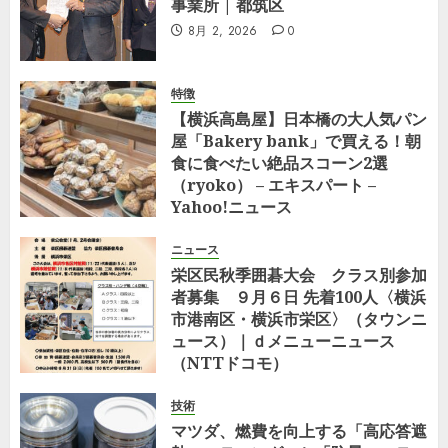
事業所 | 都筑区
8月 2, 2026
0
特徴
【横浜高島屋】日本橋の大人気パン
屋「Bakery bank」で買える！朝
食に食べたい絶品スコーン2選
（ryoko） – エキスパート –
Yahoo!ニュース
7月 29, 2026
0
ニュース
栄区民秋季囲碁大会 クラス別参加
者募集 ９月６日 先着100人〈横浜
市港南区・横浜市栄区〉（タウンニ
ュース）｜ｄメニューニュース
（NTTドコモ）
7月 23, 2026
0
技術
マツダ、燃費を向上する「高応答遮