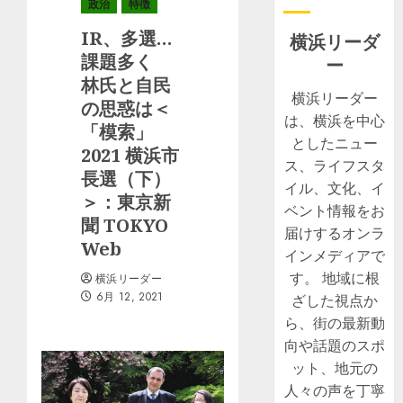
政治
特徴
IR、多選…
横浜リーダ
課題多く
ー
林氏と自民
横浜リーダー
の思惑は＜
は、横浜を中心
「模索」
としたニュー
2021 横浜市
ス、ライフスタ
長選（下）
イル、文化、イ
＞：東京新
ベント情報をお
聞 TOKYO
届けするオンラ
Web
インメディアで
す。 地域に根
横浜リーダー
6月 12, 2021
ざした視点か
ら、街の最新動
向や話題のスポ
ット、地元の
人々の声を丁寧