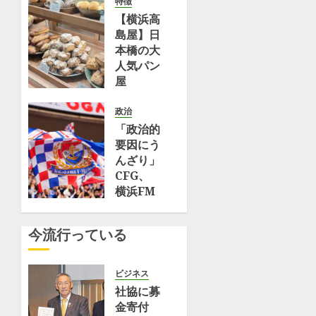
特徴
キ
横
【横浜高
ス
浜
島屋】日
パ
市
本橋の大
ー
栄
人気パン
ト
区〉
屋
–
（タ
「Bakery
Yahoo!
ウ
bank」
政治
ニ
ン
で買え
「政治的
ュ
ニ
る！朝食
要因にう
ー
ュ
に食べた
んざり」
ス
ー
い絶品ス
CFG、
ス）
コーン2
横浜FM
7月
｜
29,
選
株式を日
ｄ
2026
（ryoko）
産に譲渡
メ
今流行っている
– エキス
0
した理由
ニ
パート –
とは？英
ュ
Yahoo!
識者見解
ー
ビジネス
ニュース
|
ニ
社協に募
Football
ュ
金寄付
7月 29,
Tribe