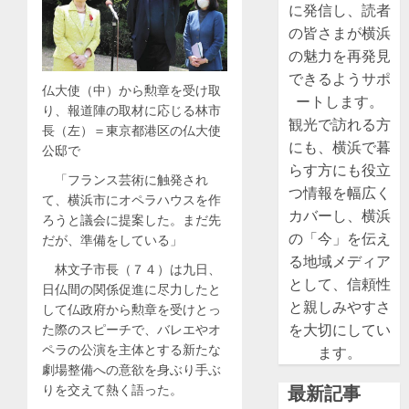
に発信し、読者
の皆さまが横浜
の魅力を再発見
できるようサポ
仏大使（中）から勲章を受け取
ートします。
り、報道陣の取材に応じる林市
観光で訪れる方
長（左）＝東京都港区の仏大使
にも、横浜で暮
公邸で
らす方にも役立
「フランス芸術に触発され
つ情報を幅広く
て、横浜市にオペラハウスを作
カバーし、横浜
ろうと議会に提案した。まだ先
の「今」を伝え
だが、準備をしている」
る地域メディア
林文子市長（７４）は九日、
として、信頼性
日仏間の関係促進に尽力したと
と親しみやすさ
して仏政府から勲章を受けとっ
を大切にしてい
た際のスピーチで、バレエやオ
ペラの公演を主体とする新たな
ます。
劇場整備への意欲を身ぶり手ぶ
りを交えて熱く語った。
最新記事