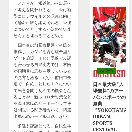
ところが、報道陣から出馬へ
の考えを問われると、「今は新
型コロナウイルスの収束に向け
て懸命に取り組んでいる。今後
についてどうするか決めていま
せん」と述べるにとどめた。
四年前の前回市長選で林氏を
推薦し、カジノを含む統合型リ
ゾート施設（ＩＲ）誘致で歩調
を合わせる自民党内では、林氏
が四期目に意欲を示していると
スポーツ
の見方もある。だが、前回市長
選で「白紙」としたＩＲについ
日本最大級“入
て民意を問う初めての機会とな
場無料”のアー
ることや、新型コロナ対策など
バンスポーツの
を巡り林氏のリーダーシップを
祭典
疑問視する関係者もいて、四選
『YOKOHAMA
出馬へのハードルは低くない。
URBAN
SPORTS
多選も課題となる。自民党本
FESTIVAL