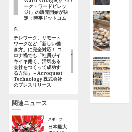
Ward Village(ザ・パ
金
ナ
投
ーク・ワードビレッ
寄
稿:
ジ)」の販売開始が決
ビ
付
特徴
定：時事ドットコム
京
【横
ゲ
セ
浜
次
ラ
高
ー
テレワーク、リモート
次
（株）
島
ワークなど「新しい働
の
横
屋】
シ
き方」に完全対応！ コ
投
浜
日
ロナ禍でも「社員がイ
稿:
ョ
事
本
ニュース
キイキ働く、活気ある
業
橋
栄
会社をつくって成功す
ン
所
の
る方法」 – Acroquest
区
|
Technology 株式会社
大
民
のプレスリリース
都
人
秋
筑
気
季
区
パ
囲
関連ニュース
ン
碁
8月
屋
大
2,
「Bake
会
スポーツ
2026
bank」
ク
日本最大
0
で
ラ