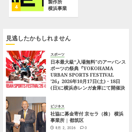
JMU横
ュ
製作所
4
浜事業所
ー
横浜事業
磯子工場
ス
所が取り
で進水式
（NTT
組む
| フネコ
ド
「Optimized
–
コ
Office」
見逃したかもしれません
Funeco
モ）
–
ZDNET
6月 17,
7月
Japan
スポーツ
2026
23,
日本最大級“入場無料”のアーバンス
2026
0
5月 25,
ポーツの祭典『YOKOHAMA
2026
0
URBAN SPORTS FESTIVAL
0
’26』2026年10月17日(土)・18日
(日)に横浜赤レンガ倉庫にて開催決
定
8月 5, 2026
0
ビジネス
社協に募金寄付 京セラ（株） 横浜
事業所 | 都筑区
8月 2, 2026
0