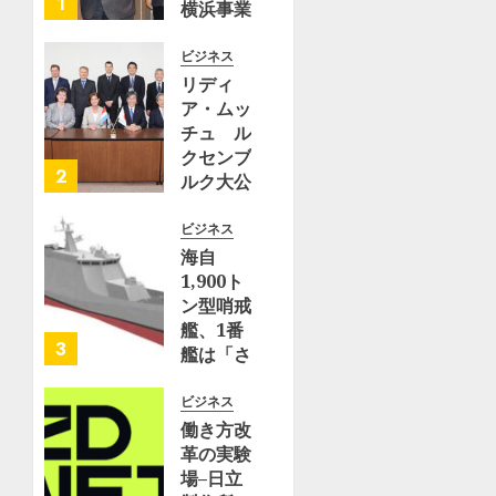
1
横浜事業
0
エ
区・
所 | 都
キ
横
筑区
ビジネス
ス
浜
リディ
パ
市
8月 2,
ア・ムッ
ー
栄
2026
チュ ル
ト
区〉
0
クセンブ
–
（タ
2
ルク大公
Yahoo!
ウ
国保健大
ニ
ン
臣が横浜
ュ
ビジネス
ニ
事業所を
ー
海自
ュ
訪問 |
ス
1,900ト
ー
理化学研
ン型哨戒
ス）
究所
7月
艦、1番
｜
29,
3
艦は「さ
ｄ
2026
7月 10,
くら」、
メ
2026
0
2番艦は
ニ
ビジネス
0
「たちば
ュ
働き方改
な」と命
ー
革の実験
名
ニ
場–日立