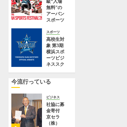
級“入場
買
ス
無料”の
え
別
アーバン
る！
参
スポーツ
朝
加
の祭典
食
者
『YOKOHAMA
スポーツ
に
募
URBAN
高校生対
食
集
SPORTS
象 第3期
べ
９
FESTIVAL
横浜スポ
た
月
’26』
ーツビジ
い
６
2026年
ネススク
絶
日
10月17
ール 〜
品
先
日(土)・
進路・キ
ス
着
今流行っている
18日(日)
ャリアヒ
コ
100
に横浜赤
ント編
ー
人
レンガ倉
〜 開催
ビジネス
ン
〈横
庫にて開
決定！
社協に募
2
浜
催決定
金寄付
選
市
7月 11,
京セラ
（ryok
港
2026
8月 5,
（株）
–
0
2026
南