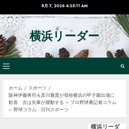
コ
8月 7, 2026
4:25:11 AM
ン
テ
ン
横浜リーダー
ツ
へ
ス
キ
ッ
メ
プ
イ
ン
ホーム
スポーツ
メ
阪神伊藤将司＆及川雅貴が母校横浜の甲子園出場に
ニ
歓喜 次は先輩が躍動する – プロ野球番記者コラム
ュ
– 野球コラム : 日刊スポーツ
ー
横浜リーダ