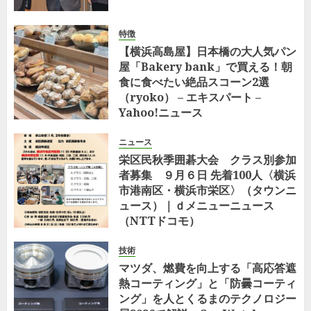
特徴
【横浜高島屋】日本橋の大人気パン
屋「Bakery bank」で買える！朝
食に食べたい絶品スコーン2選
（ryoko） – エキスパート –
Yahoo!ニュース
7月 29, 2026
0
ニュース
栄区民秋季囲碁大会 クラス別参加
者募集 ９月６日 先着100人〈横浜
市港南区・横浜市栄区〉（タウンニ
ュース）｜ｄメニューニュース
（NTTドコモ）
7月 23, 2026
0
技術
マツダ、燃費を向上する「高応答遮
熱コーティング」と「防曇コーティ
ング」を人とくるまのテクノロジー