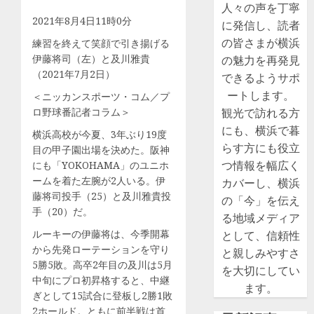
人々の声を丁寧
2021年8月4日11時0分
に発信し、読者
の皆さまが横浜
練習を終えて笑顔で引き揚げる
伊藤将司（左）と及川雅貴
の魅力を再発見
（2021年7月2日）
できるようサポ
ートします。
＜ニッカンスポーツ・コム／プ
ロ野球番記者コラム＞
観光で訪れる方
にも、横浜で暮
横浜高校が今夏、3年ぶり19度
らす方にも役立
目の甲子園出場を決めた。阪神
つ情報を幅広く
にも「YOKOHAMA」のユニホ
ームを着た左腕が2人いる。伊
カバーし、横浜
藤将司投手（25）と及川雅貴投
の「今」を伝え
手（20）だ。
る地域メディア
ルーキーの伊藤将は、今季開幕
として、信頼性
から先発ローテーションを守り
と親しみやすさ
5勝5敗。高卒2年目の及川は5月
を大切にしてい
中旬にプロ初昇格すると、中継
ます。
ぎとして15試合に登板し2勝1敗
2ホールド。ともに前半戦は首