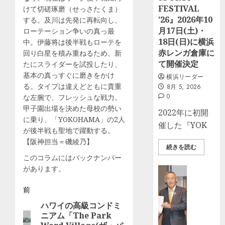
FESTIVAL
けて切磋琢磨（せっさたくま）
’26』2026年10
する。及川は先発に再転向し、
月17日(土)・
ローテーション争いの真っ最
18日(日)に横浜
中。伊藤将は後半戦もローテを
赤レンガ倉庫に
回り白星を積み重ねるため、新
て開催決定
たにスライダーを試投したり、
基本の真っすぐに磨きをかけ
横浜リーダー
る。タイプは違えどともに貴重
8月 5, 2026
0
な左腕で、フレッシュな戦力。
甲子園出場を決めた母校の勢い
2022年に初開
に乗り、「YOKOHAMA」の2人
催した『YOK
が後半戦も聖地で躍動する。
【阪神担当＝磯綾乃】
続きを読む
このコラムにはバックナンバー
があります。
ビジネス
社
投
前
協
に
ハワイの高級コンドミ
前
稿
募
ニアム「The Park
の