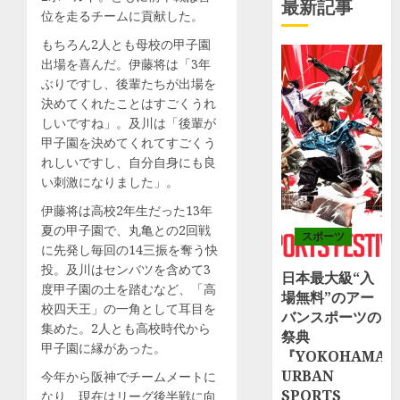
最新記事
位を走るチームに貢献した。
もちろん2人とも母校の甲子園
出場を喜んだ。伊藤将は「3年
ぶりですし、後輩たちが出場を
決めてくれたことはすごくうれ
しいですね」。及川は「後輩が
甲子園を決めてくれてすごくう
れしいですし、自分自身にも良
い刺激になりました」。
伊藤将は高校2年生だった13年
夏の甲子園で、丸亀との2回戦
スポーツ
に先発し毎回の14三振を奪う快
投。及川はセンバツを含めて3
日本最大級“入
度甲子園の土を踏むなど、「高
場無料”のアー
校四天王」の一角として耳目を
バンスポーツの
集めた。2人とも高校時代から
祭典
甲子園に縁があった。
『YOKOHAMA
URBAN
今年から阪神でチームメートに
SPORTS
なり、現在はリーグ後半戦に向