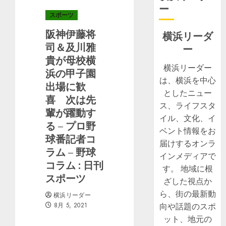
ー
スポーツ
阪神伊藤将
横浜リーダ
司＆及川雅
ー
貴が母校横
横浜リーダー
浜の甲子園
は、横浜を中心
出場に歓
としたニュー
喜 次は先
ス、ライフスタ
輩が躍動す
イル、文化、イ
る – プロ野
ベント情報をお
球番記者コ
届けするオンラ
ラム – 野球
インメディアで
コラム : 日刊
す。 地域に根
スポーツ
ざした視点か
ら、街の最新動
横浜リーダー
8月 5, 2021
向や話題のスポ
ット、地元の