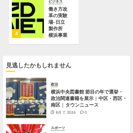
2番艦は
ビジネス
0
「たちば
働き方改
な」と命
革の実験
名
場–日立
JMU横
製作所
4
浜事業所
横浜事業
磯子工場
所が取り
で進水式
組む
| フネコ
「Optimized
–
Office」
見逃したかもしれません
Funeco
–
ZDNET
6月 17,
Japan
2026
政治
0
横浜中央図書館 節目の年で選挙・
5月 25,
政治関連書籍を展示 | 中区・西区・
2026
0
南区 | タウンニュース
8月 7, 2026
0
スポーツ