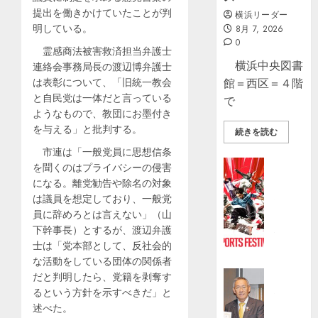
提出を働きかけていたことが判
横浜リーダー
明している。
8月 7, 2026
0
霊感商法被害救済担当弁護士
横浜中央図書
連絡会事務局長の渡辺博弁護士
は表彰について、「旧統一教会
館＝西区＝４階
と自民党は一体だと言っている
で
ようなもので、教団にお墨付き
を与える」と批判する。
続きを読む
市連は「一般党員に思想信条
スポーツ
を聞くのはプライバシーの侵害
日
になる。離党勧告や除名の対象
本
は議員を想定しており、一般党
最
員に辞めろとは言えない」（山
大
下幹事長）とするが、渡辺弁護
級“入
士は「党本部として、反社会的
場
な活動をしている団体の関係者
無
ビジネス
だと判明したら、党籍を剥奪す
料”の
社
るという方針を示すべきだ」と
ア
協
述べた。