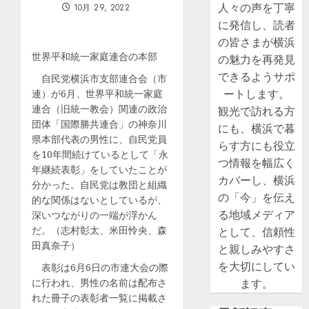
人々の声を丁寧
10月 29, 2022
に発信し、読者
の皆さまが横浜
世界平和統一家庭連合の本部
の魅力を再発見
できるようサポ
自民党横浜市支部連合会（市
ートします。
連）が6月、世界平和統一家庭
連合（旧統一教会）関連の政治
観光で訪れる方
団体「国際勝共連合」の神奈川
にも、横浜で暮
県本部代表の男性に、自民党員
らす方にも役立
を10年間続けているとして「永
つ情報を幅広く
年継続表彰」をしていたことが
カバーし、横浜
分かった。自民党は教団と組織
の「今」を伝え
的な関係はないとしているが、
る地域メディア
深いつながりの一端が浮かん
だ。（志村彰太、米田怜央、森
として、信頼性
田真奈子）
と親しみやすさ
を大切にしてい
表彰は6月6日の市連大会の際
に行われ、男性の名前は配布さ
ます。
れた冊子の表彰者一覧に掲載さ