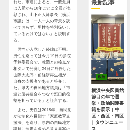
最新記事
れた。市連によると、一般党員
は入党から10年ごとに全員が表
彰され、山下正人幹事長（横浜
市議）は「一人一人の背景を調
べておらず、男性を特別扱いし
ているわけではない」と説明す
る。
男性が入党した経緯は不明。
男性を巡っては今月19日の参院
予算委員会で、教団との接点が
相次いで発覚し24日に辞任した
山際大志郎・前経済再生相が、
政治
自身の支援者であると答弁し
た。県内の自民地方議員は「市
横浜中央図書館
連と勝共連合をつなぐ窓口的役
節目の年で選
割を担っている」と証言する。
挙・政治関連書
籍を展示 | 中
また、男性は2018年、自民党
区・西区・南区
が法制化を目指す「家庭教育支
| タウンニュー
援法」を巡り、県内の自民地方
ス
議員に制定を求める意見書案の