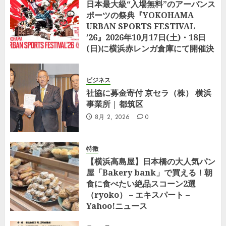
日本最大級“入場無料”のアーバンス
ポーツの祭典『YOKOHAMA
URBAN SPORTS FESTIVAL
’26』2026年10月17日(土)・18日
(日)に横浜赤レンガ倉庫にて開催決
定
8月 5, 2026
0
ビジネス
社協に募金寄付 京セラ（株） 横浜
事業所 | 都筑区
8月 2, 2026
0
特徴
【横浜高島屋】日本橋の大人気パン
屋「Bakery bank」で買える！朝
食に食べたい絶品スコーン2選
（ryoko） – エキスパート –
Yahoo!ニュース
7月 29, 2026
0