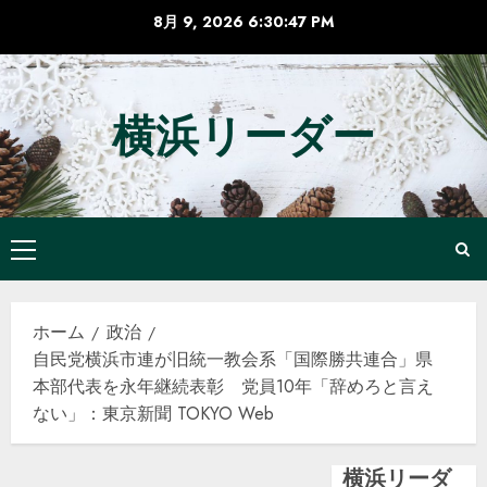
コ
8月 9, 2026
6:30:47 PM
ン
テ
ン
横浜リーダー
ツ
へ
ス
キ
ッ
メ
プ
イ
ン
ホーム
政治
メ
自民党横浜市連が旧統一教会系「国際勝共連合」県
ニ
本部代表を永年継続表彰 党員10年「辞めろと言え
ュ
ない」：東京新聞 TOKYO Web
ー
横浜リーダ