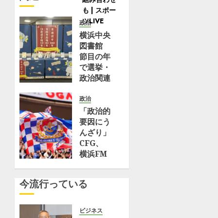
「Bake
2026
(土)・
bank」
18
0
で
政治
日
買
横浜中央
(日)
え
図書館
に
る！
節目の年
横
朝
で選挙・
浜
食
政治関連
赤
に
書籍を展
レ
食
示 | 中
政治
ン
べ
区・西
「政治的
ガ
た
区・南区
要因にう
倉
い
| タウン
んざり」
庫
絶
ニュース
CFG、
に
品
横浜FM
て
ス
8月 7,
株式を日
開
2026
コ
産に譲渡
0
催
今流行っている
ー
した理由
決
ン
とは？英
定
2
識者見解
ビジネス
選