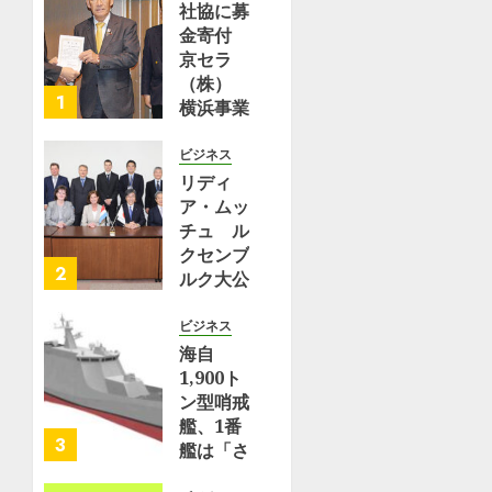
|
社協に募
8月
（ryok
Football
5,
金寄付
–
2026
Tribe
京セラ
エ
Japan
0
（株）
キ
1
横浜事業
ス
7月 17,
所 | 都
パ
2026
筑区
ビジネス
0
ー
リディ
ト
8月 2,
ア・ムッ
–
2026
チュ ル
Yahoo!
0
クセンブ
ニ
2
ルク大公
ュ
国保健大
ー
臣が横浜
ビジネス
ス
事業所を
海自
訪問 |
1,900ト
7月
29,
理化学研
ン型哨戒
2026
究所
艦、1番
3
0
艦は「さ
7月 10,
くら」、
2026