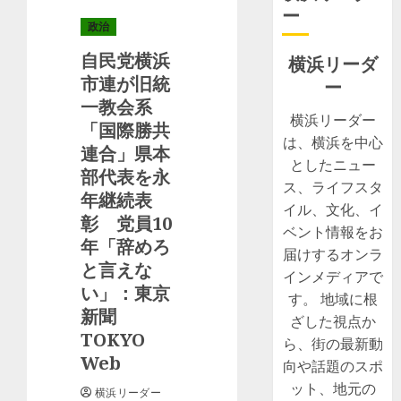
ー
政治
自民党横浜
横浜リーダ
市連が旧統
ー
一教会系
横浜リーダー
「国際勝共
は、横浜を中心
連合」県本
としたニュー
部代表を永
ス、ライフスタ
年継続表
イル、文化、イ
彰 党員10
ベント情報をお
年「辞めろ
届けするオンラ
と言えな
インメディアで
い」：東京
す。 地域に根
新聞
ざした視点か
TOKYO
ら、街の最新動
Web
向や話題のスポ
ット、地元の
横浜リーダー