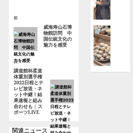
ー
に
バ
募
ン
金
投
前
ス
寄
威海寿山石博
前
ポ
付
稿
特徴
物館訪問 中
の
ー
京
【横
国伝統文化の
ナ
投
ツ
セ
浜
魅力を感受
稿:
の
ラ
高
ビ
祭
（株）
島
典
横
屋】
次
ゲ
『YOK
浜
日
講道館杯柔道
次
URBAN
事
本
ー
体重別選手権
の
SPORT
業
橋
2022日程とテ
投
シ
FESTI
所
の
レビ放送・ネ
稿:
’26』
|
大
ット中継！結
ョ
2026
都
果速報と組み
人
年
合わせも | ス
筑
気
ン
ポーツLIVE
10
区
パ
月
ン
17
8月
屋
関連ニュース
2,
日