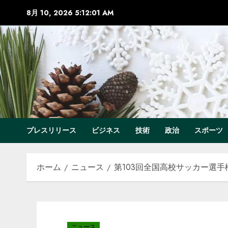
コ
8月 10, 2026
5:12:02 AM
ン
テ
ン
ツ
へ
ス
キ
ッ
プ
プレスリリース
ビジネス
技術
政治
スポーツ
ホーム
ニュース
第103回全国高校サッカー選手権
ニュース