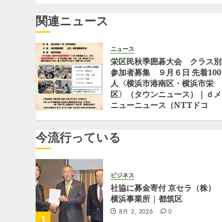
シ
稿:
ョ
関連ニュース
ン
ニュース
栄区民秋季囲碁大会 クラス別
参加者募集 ９月６日 先着100
人〈横浜市港南区・横浜市栄
区〉（タウンニュース）｜ｄメ
ニューニュース（NTTドコ
モ）
7月 23, 2026
0
今流行っている
ビジネス
社協に募金寄付 京セラ（株）
横浜事業所 | 都筑区
8月 2, 2026
0
1