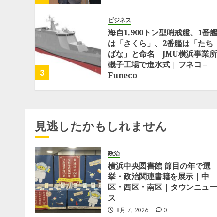
ビジネス
海自1,900トン型哨戒艦、1番
は「さくら」、2番艦は「たち
ばな」と命名 JMU横浜事業所
磯子工場で進水式 | フネコ –
3
Funeco
6月 17, 2026
0
見逃したかもしれません
政治
横浜中央図書館 節目の年で選
挙・政治関連書籍を展示 | 中
区・西区・南区 | タウンニュー
ス
8月 7, 2026
0