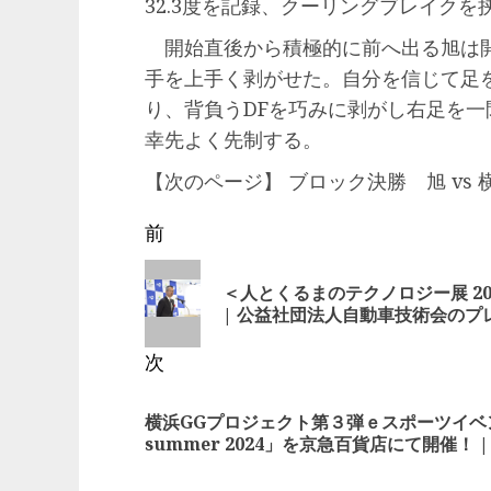
32.3度を記録、クーリングブレイク
開始直後から積極的に前へ出る旭は開
手を上手く剥がせた。自分を信じて足を
り、背負うDFを巧みに剥がし右足を
幸先よく先制する。
【次のページ】 ブロック決勝 旭 vs 
投
前
稿
前
＜人とくるまのテクノロジー展 20
の
ナ
| 公益社団法人自動車技術会のプ
投
ビ
次
稿:
ゲ
次
横浜GGプロジェクト第３弾ｅスポーツイベ
の
ー
summer 2024」を京急百貨店にて開催！ 
投