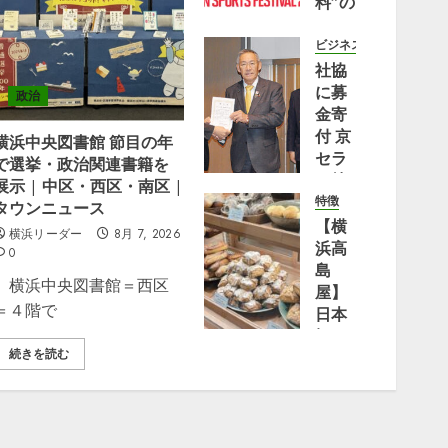
料”の
アー
バン
ビジネス
スポ
社協
ーツ
に募
政治
の祭
金寄
典
付 京
横浜中央図書館 節目の年
『YOKOHAMA
セラ
で選挙・政治関連書籍を
URBAN
（株）
展示 | 中区・西区・南区 |
SPORTS
横浜
特徴
タウンニュース
FESTIVAL
事業
【横
横浜リーダー
8月 7, 2026
’26』
所 |
浜高
0
2026
都筑
島
横浜中央図書館＝西区
年10
区
屋】
＝４階で
月17
日本
日
8月 2,
橋の
2026
(土)・
続きを読む
大人
0
18日
気パ
(日)
ン屋
に横
「Bakery
浜赤
bank」