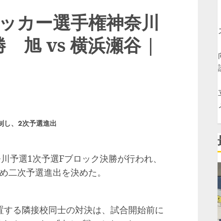
サッカー選手権神奈川
旭 vs 横浜瀬谷 |
制し、2次予選進出
川予選1次予選Fブロック決勝が行われ、
収め二次予選進出を決めた。
する隣接校同士の対決は、試合開始前に