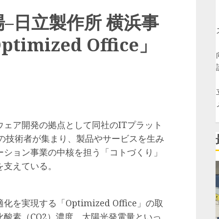
–日立製作所 横浜事
mized Office」
ェア開発の拠点として同社のITプラット
人の技術者が集まり、製品やサービスを生み
ーション事業の中核を担う「コトづくり」
を支えている。
現する「Optimized Office」の取
酸素（CO2）濃度、太陽光発電量といっ