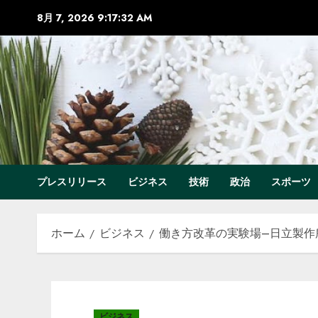
コ
8月 7, 2026
9:17:33 AM
ン
テ
ン
ツ
へ
ス
キ
ッ
プ
プレスリリース
ビジネス
技術
政治
スポーツ
ホーム
ビジネス
働き方改革の実験場–日立製作所 横浜事
ビジネス