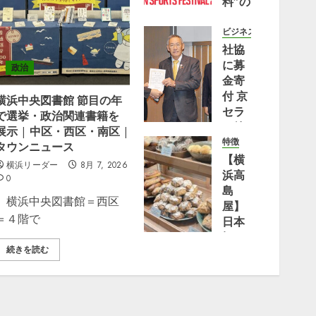
料”の
アー
バン
ビジネス
スポ
社協
ーツ
に募
政治
の祭
金寄
典
付 京
横浜中央図書館 節目の年
『YOKOHAMA
セラ
で選挙・政治関連書籍を
URBAN
（株）
展示 | 中区・西区・南区 |
SPORTS
横浜
特徴
タウンニュース
FESTIVAL
事業
【横
横浜リーダー
8月 7, 2026
’26』
所 |
浜高
0
2026
都筑
島
横浜中央図書館＝西区
年10
区
屋】
＝４階で
月17
日本
日
8月 2,
橋の
2026
(土)・
続きを読む
大人
0
18日
気パ
(日)
ン屋
に横
「Bakery
浜赤
bank」