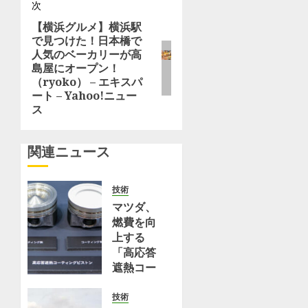
次
ー
18
0
で
日
【横浜グルメ】横浜駅
次
買
シ
で見つけた！日本橋で
(日)
の
え
人気のベーカリーが高
に
投
る！
ョ
島屋にオープン！
横
稿:
朝
（ryoko） – エキスパ
浜
ン
食
ート – Yahoo!ニュー
赤
に
ス
レ
食
ン
べ
ガ
関連ニュース
た
倉
い
庫
絶
技術
に
品
マツダ、
て
ス
燃費を向
開
コ
上する
催
ー
「高応答
決
ン
遮熱コー
定
2
ティン
選
グ」と
技術
8月
（ryok