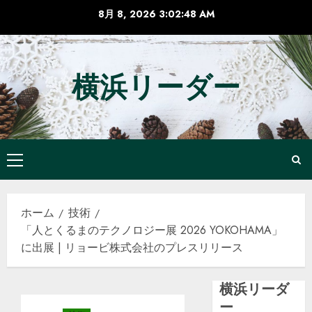
コ
8月 8, 2026
3:02:49 AM
ン
テ
ン
横浜リーダー
ツ
へ
ス
キ
ッ
メ
プ
イ
ン
ホーム
技術
メ
「人とくるまのテクノロジー展 2026 YOKOHAMA」
ニ
に出展 | リョービ株式会社のプレスリリース
ュ
ー
横浜リーダ
ー