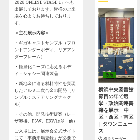
2026 ONLINE STAGE 1」へも
出展しております。皆様のご来
場を心よりお待ちしておりま
す。
＜主な展示内容＞
・ギガキャストサンプル（フロ
ントアンダーボディ、リアアン
ダーフレーム）
・軽量化ニーズに応えるボデ
ィ・シャシー関連製品
政治
・新地金に迫る材料特性を実現
横浜中央図書館
したアルミ二次合金の開発（サ
節目の年で選
ンプル：ステアリングナック
挙・政治関連書
ル）
籍を展示 | 中
・その他、開発技術提案（レー
区・西区・南区
ザ溶接、FSW、ERWin® 他）
| タウンニュー
ス
ご入場には、展示会公式サイト
にて「事前来場登録」が必要で
横浜リーダー