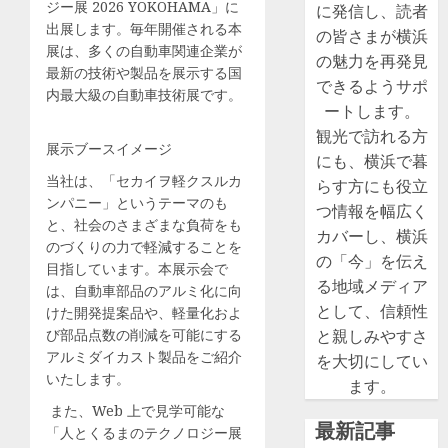
ジー展 2026 YOKOHAMA」に
に発信し、読者
出展します。毎年開催される本
の皆さまが横浜
展は、多くの自動車関連企業が
の魅力を再発見
最新の技術や製品を展示する国
できるようサポ
内最大級の自動車技術展です。
ートします。
観光で訪れる方
展示ブースイメージ
にも、横浜で暮
当社は、「セカイヲ軽クスルカ
らす方にも役立
ンパニー」というテーマのも
つ情報を幅広く
と、社会のさまざまな負荷をも
カバーし、横浜
のづくりの力で軽減することを
の「今」を伝え
目指しています。本展示会で
る地域メディア
は、自動車部品のアルミ化に向
として、信頼性
けた開発提案品や、軽量化およ
び部品点数の削減を可能にする
と親しみやすさ
アルミダイカスト製品をご紹介
を大切にしてい
いたします。
ます。
また、Web 上で見学可能な
最新記事
「人とくるまのテクノロジー展