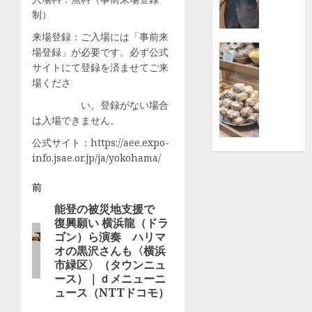
バ
募
制）
ン
金
ス
寄
来場登録：ご入場には「事前来
ポ
付
特徴
場登録」が必要です。必ず公式
ー
京
【横
サイトにて登録を済ませてご来
ツ
セ
浜
場くださ
の
ラ
高
い。登録がない場合
祭
（株）
島
は入場できません。
典
横
屋】
『YOK
浜
日
公式サイト：https://aee.expo-
URBAN
事
本
info.jsae.or.jp/ja/yokohama/
SPORT
業
橋
投
FESTI
所
前
の
’26』
|
大
能登の被災地支援で
前
稿
2026
都
人
復興願い 横浜龍（ドラ
の
年
筑
気
ゴン）ら演奏 ハリマ
ナ
投
10
区
パ
オの黒沢さんも〈横浜
稿:
月
市緑区〉（タウンニュ
ン
ビ
17
ース）｜ｄメニューニ
8月
屋
2,
ュース（NTTドコモ）
日
ゲ
「Bake
2026
(土)・
bank」