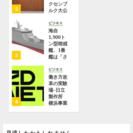
0
クセンブ
2
ルク大公
国保健大
臣が横浜
ビジネス
事業所を
海自
訪問 |
1,900ト
理化学研
ン型哨戒
究所
艦、1番
3
艦は「さ
7月 10,
くら」、
2026
2番艦は
ビジネス
0
「たちば
働き方改
な」と命
革の実験
名
場–日立
JMU横
製作所
4
浜事業所
横浜事業
磯子工場
所が取り
で進水式
組む
| フネコ
「Optimized
–
Office」