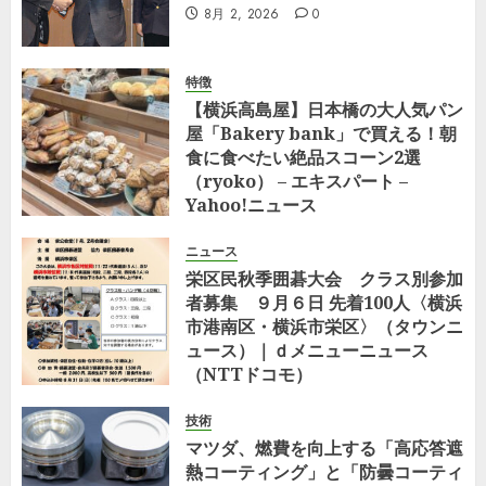
8月 2, 2026
0
特徴
【横浜高島屋】日本橋の大人気パン
屋「Bakery bank」で買える！朝
食に食べたい絶品スコーン2選
（ryoko） – エキスパート –
Yahoo!ニュース
7月 29, 2026
0
ニュース
栄区民秋季囲碁大会 クラス別参加
者募集 ９月６日 先着100人〈横浜
市港南区・横浜市栄区〉（タウンニ
ュース）｜ｄメニューニュース
（NTTドコモ）
7月 23, 2026
0
技術
マツダ、燃費を向上する「高応答遮
熱コーティング」と「防曇コーティ