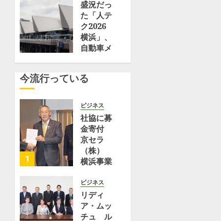
5,
「防曇コ
盛況だっ
–
2026
ーティン
た「人テ
エ
0
グ」を人
ク2026
キ
とくるま
横浜」、
ス
のテクノ
自動車メ
パ
ロジー展
ーカーの
ー
2026で
展示で見
ト
今流行っている
解説 –
えた最新
–
Car
技術と近
Yahoo!
Watch
未来のク
ニ
ビジネス
ルマたち
ュ
社協に募
7月 19,
【イベン
ー
金寄付
2026
ト】 – 株
ス
京セラ
0
式会社モ
（株）
ーターマ
7月
1
横浜事業
29,
ガジン社
所 | 都
2026
筑区
ビジネス
6月 27,
0
リディ
2026
8月 2,
ア・ムッ
0
2026
チュ ル