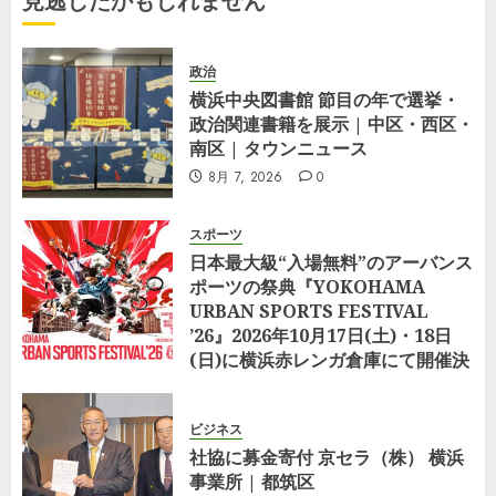
見逃したかもしれません
Funeco
–
ZDNET
6月 17,
Japan
2026
政治
0
横浜中央図書館 節目の年で選挙・
5月 25,
政治関連書籍を展示 | 中区・西区・
2026
0
南区 | タウンニュース
8月 7, 2026
0
スポーツ
日本最大級“入場無料”のアーバンス
ポーツの祭典『YOKOHAMA
URBAN SPORTS FESTIVAL
’26』2026年10月17日(土)・18日
(日)に横浜赤レンガ倉庫にて開催決
定
8月 5, 2026
0
ビジネス
社協に募金寄付 京セラ（株） 横浜
事業所 | 都筑区