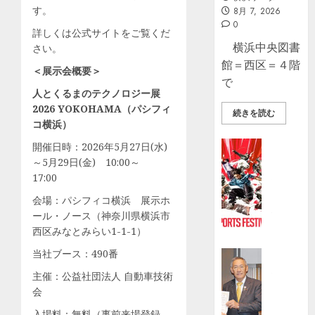
す。
8月 7, 2026
0
詳しくは公式サイトをご覧くだ
横浜中央図書
さい。
館＝西区＝４階
＜展示会概要＞
で
人とくるまのテクノロジー展
2026 YOKOHAMA（パシフィ
続きを読む
コ横浜）
スポーツ
開催日時：2026年5月27日(水)
日
～5月29日(金) 10:00～
本
17:00
最
会場：パシフィコ横浜 展示ホ
大
ール・ノース（神奈川県横浜市
級“入
西区みなとみらい1-1-1）
場
当社ブース：490番
無
ビジネス
料”の
社
主催：公益社団法人 自動車技術
ア
協
会
ー
に
入場料：無料（事前来場登録