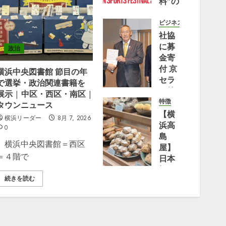
料”の
アー
バン
ビジネス
スポ
社協
ーツ
に募
政治
の祭
金寄
典
付 京
横浜中央図書館 節目の年
『YOKOHAMA
セラ
で選挙・政治関連書籍を
URBAN
（株）
展示 | 中区・西区・南区 |
SPORTS
横浜
特徴
タウンニュース
FESTIVAL
事業
【横
横浜リーダー
8月 7, 2026
’26』
所 |
浜高
0
2026
都筑
島
横浜中央図書館＝西区
年10
区
屋】
＝４階で
月17
日本
日
8月 2,
橋の
2026
(土)・
続きを読む
大人
0
18日
気パ
(日)
ン屋
に横
「Bakery
浜赤
bank」