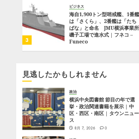
ビジネス
海自1,900トン型哨戒艦、1番
は「さくら」、2番艦は「たち
ばな」と命名 JMU横浜事業所
磯子工場で進水式 | フネコ –
3
Funeco
6月 17, 2026
0
見逃したかもしれません
政治
横浜中央図書館 節目の年で選
挙・政治関連書籍を展示 | 中
区・西区・南区 | タウンニュー
ス
8月 7, 2026
0