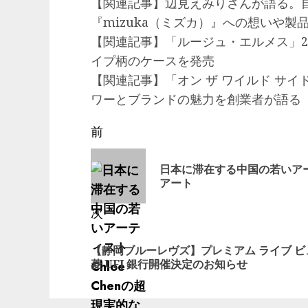
【関連記事】辺見えみりさんが語る。
『mizuka（ミズカ）』への想いや製
【関連記事】「ルージュ・エルメス」2
イプ柄のケースを発売
【関連記事】「オン ザ ワイルド サイ
ワーとブランドの魅力を創業者が語る
投
前
稿
前
日本に滞在する中国の若いアーテ
の
ナ
アート
投
ビ
次
稿:
ゲ
次
【静岡ブルーレヴズ】プレミアム ライブ ビューイン
の
ー
菱 UFJ 銀行開催決定のお知らせ
投
シ
稿: