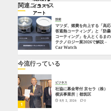
ョ
関連ニュース
ン
技術
マツダ、燃費を向上する「高応
答遮熱コーティング」と「防曇
コーティング」を人とくるまの
テクノロジー展2026で解説 –
Car Watch
7月 19, 2026
0
今流行っている
ビジネス
社協に募金寄付 京セラ（株）
横浜事業所 | 都筑区
8月 2, 2026
0
1