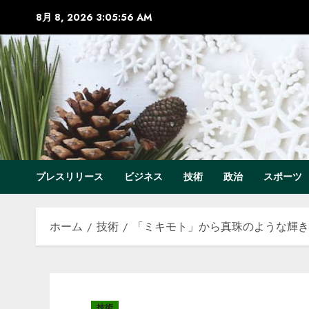
コ
8月 8, 2026
3:05:57 AM
ン
テ
ン
ツ
へ
ス
キ
ッ
プ
プレスリリース
ビジネス
技術
政治
スポーツ
ホーム
技術
「ミキモト」から真珠のような輝きを育
技術