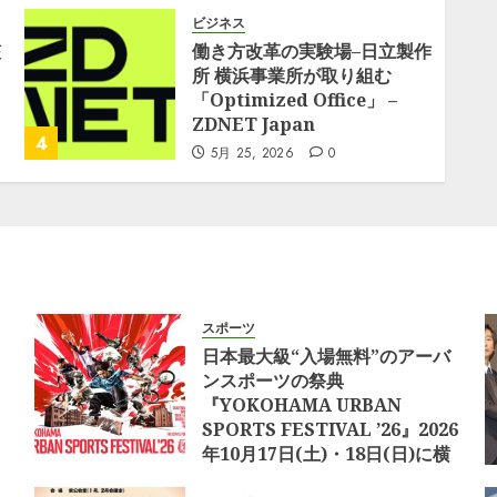
ビジネス
艦
働き方改革の実験場–日立製作
所 横浜事業所が取り組む
「Optimized Office」 –
ZDNET Japan
4
5月 25, 2026
0
スポーツ
日本最大級“入場無料”のアーバ
ンスポーツの祭典
『YOKOHAMA URBAN
SPORTS FESTIVAL ’26』2026
年10月17日(土)・18日(日)に横
浜赤レンガ倉庫にて開催決定