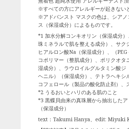
無着色 超純水使用 アレルギーテスト
※すべての方にアレルギーが起きない
※アドバンスト マスクの色は、シア
ス（保湿成分）によるものです。
*1
加水分解コンキオリン（保湿成分）、
珠ミネラルで肌を整える成分）、サク
ヒアルロン酸Na（保湿成分）、（PEG－
コポリマー（整肌成分）、ポリクオタ
湿成分）、ラウロイルグルタミン酸ジ
ヘニル）（保湿成分）、テトラヘキシ
コフェロール（製品の酸化防止剤）、
*2
うるおいとハリのある肌のこと
*3
黒蝶貝由来の真珠層から抽出したア
（保湿成分）
text：Takumi Hanya、edit: Miyuki 